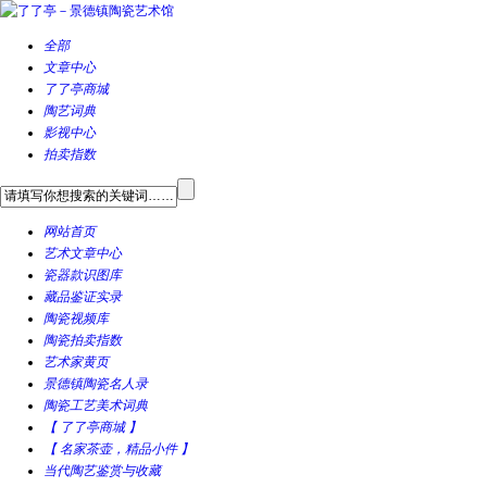
全部
文章中心
了了亭商城
陶艺词典
影视中心
拍卖指数
网站首页
艺术文章中心
瓷器款识图库
藏品鉴证实录
陶瓷视频库
陶瓷拍卖指数
艺术家黄页
景德镇陶瓷名人录
陶瓷工艺美术词典
【 了了亭商城 】
【 名家茶壶，精品小件 】
当代陶艺鉴赏与收藏