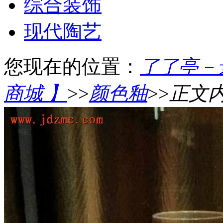
综合装饰
现代陶艺
您现在的位置：
了了亭－
商城 】
>>
颜色釉
>>
正文