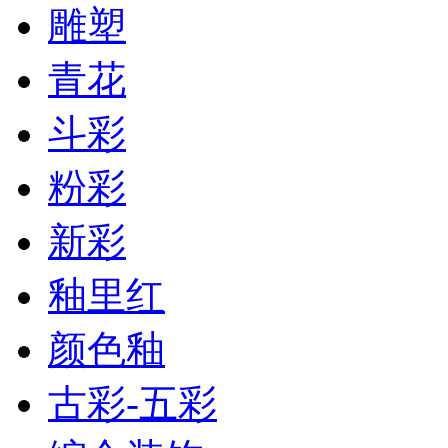
雕塑
青花
斗彩
粉彩
新彩
釉里红
颜色釉
古彩-五彩