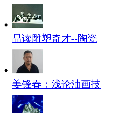
品读雕塑奇才--陶瓷
姜锋春：浅论油画技