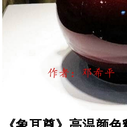
《象耳尊》高温颜色